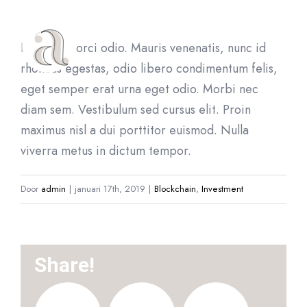
Ga
naar
Etiam sed orci odio. Mauris venenatis, nunc id
inhoud
rhoncus egestas, odio libero condimentum felis,
eget semper erat urna eget odio. Morbi nec
diam sem. Vestibulum sed cursus elit. Proin
maximus nisl a dui porttitor euismod. Nulla
viverra metus in dictum tempor.
Door
admin
|
januari 17th, 2019
|
Blockchain
,
Investment
Share!